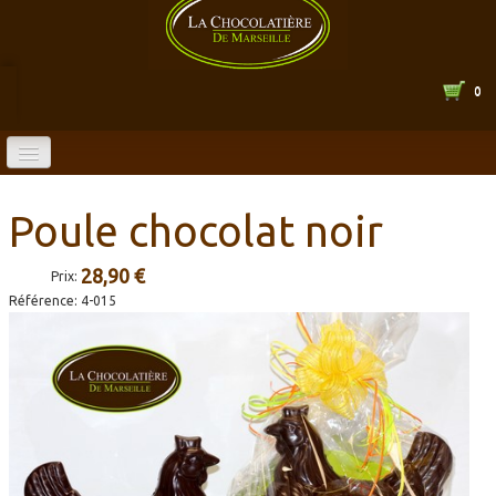
0
ACCUEIL
Poule chocolat noir
BOUTIQUE EN LIGNE
28,90 €
Prix:
CATALOGUE
▼
Référence:
4-015
LA CHOCOLATERIE
▼
HORAIRES
CONTACT
▼