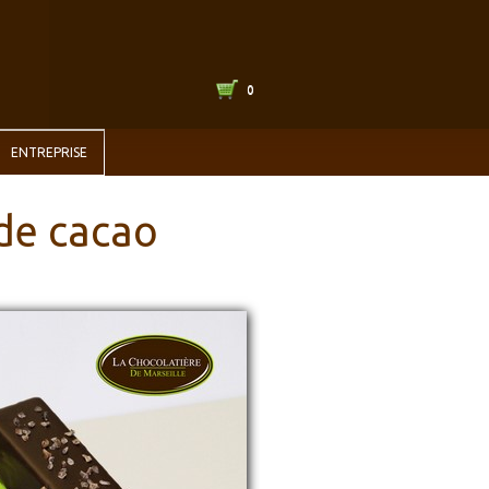
0
ENTREPRISE
 de cacao