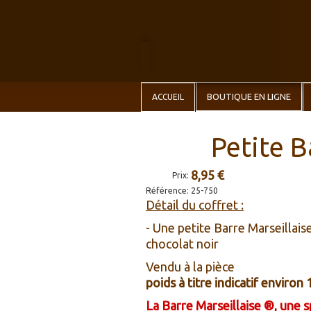
BOUTIQUE EN LIGNE
ACCUEIL
Petite B
8,95 €
Prix:
Référence:
25-750
Détail du coffret :
- Une petite Barre Marseillais
chocolat noir
Vendu à la pièce
poids à titre indicatif environ 
La Barre Marseillaise ®, une s