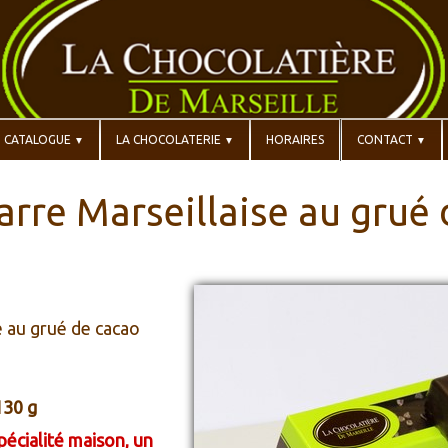
CATALOGUE
LA CHOCOLATERIE
HORAIRES
CONTACT
▼
▼
▼
arre Marseillaise au grué
e au grué de cacao
130 g
pécialité maison, un