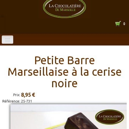
0
ACCUEIL
Petite Barre
BOUTIQUE EN LIGNE
Marseillaise à la cerise
CATALOGUE
▼
noire
LA CHOCOLATERIE
▼
8,95 €
Prix:
Référence:
25-731
HORAIRES
CONTACT
▼
ENTREPRISE