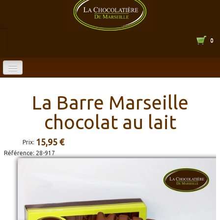
0
ACCUEIL
La Barre Marseille
BOUTIQUE EN LIGNE
chocolat au lait
CATALOGUE
▼
15,95 €
Prix:
LA CHOCOLATERIE
▼
Référence:
28-917
HORAIRES
CONTACT
▼
ENTREPRISE