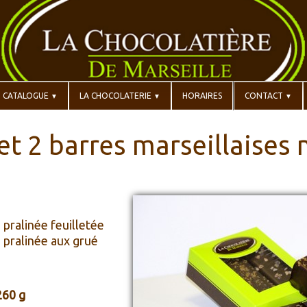
CATALOGUE
LA CHOCOLATERIE
HORAIRES
CONTACT
▼
▼
▼
et 2 barres marseillaises 
 pralinée feuilletée
e pralinée aux grué
260 g