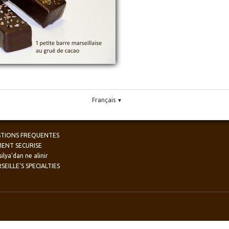
Français
▼
TIONS FREQUENTES
MENT SECURISE
ilya'dan ne alinir
SEILLE'S SPECIALTIES