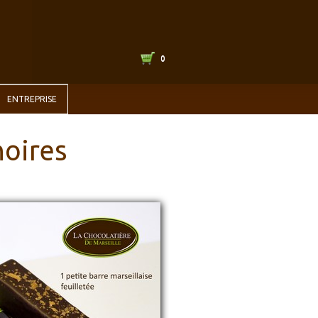
0
ENTREPRISE
noires