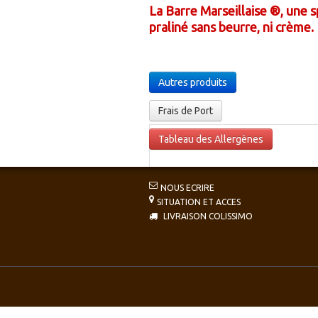
La Barre Marseillaise ®, une s
praliné sans beurre, ni crème.
Autres produits
Frais de Port
Tableau des Allergènes
NOUS ECRIRE
SITUATION ET ACCES
LIVRAISON COLISSIMO